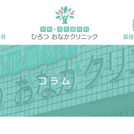
コラム
？