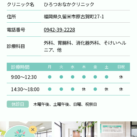
クリニック名
ひろつおなかクリニック
住所
福岡県久留米市原古賀町27-1
0942-39-2228
電話番号
外科、胃腸科、消化器外科、そけいヘル
診療科目
ニア、他
診療時間
月
火
水
木
金
土
日祝
9:00～12:30
●
●
●
●
●
●
休
14:30～18:00
●
●
●
休
●
休
休
休診日
木曜午後、土曜午後、日曜、祝祭日