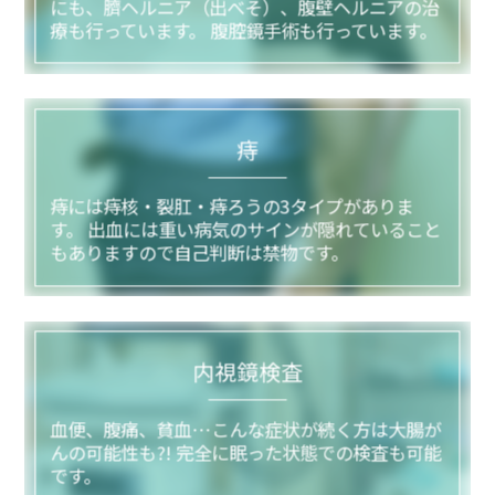
にも、臍ヘルニア（出べそ）、腹壁ヘルニアの治
療も行っています。 腹腔鏡手術も行っています。
痔
痔には痔核・裂肛・痔ろうの3タイプがありま
す。 出血には重い病気のサインが隠れていること
もありますので自己判断は禁物です。
内視鏡検査
血便、腹痛、貧血…こんな症状が続く方は大腸が
んの可能性も?! 完全に眠った状態での検査も可能
です。